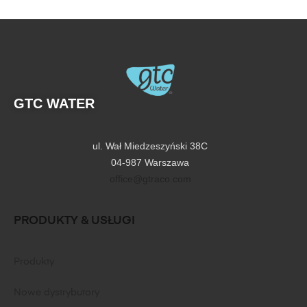
GTC WATER
ul. Wał Miedzeszyński 38C
04-987 Warszawa
office@gtraco.com
PRODUKTY & USŁUGI
Produkty
Nowe dystrybutory